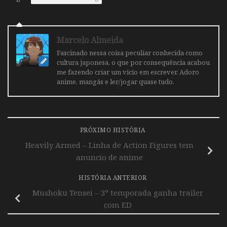
Marcelo Almeida
Fascinado nessa coisa peculiar conhecida como
cultura japonesa, o que por consequência acabou
me fazendo criar um vicio em escrever. Adoro
anime, mangás e ler/jogar quase tudo.
PRÓXIMO HISTÓRIA
Heavily Armed – Linha de Action Figures tem
anuncio de anime
HISTÓRIA ANTERIOR
Mushoku Tensei – 3º temporada ganha trailer
com ED