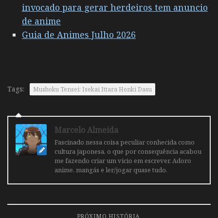
invocado para gerar herdeiros tem anuncio
de anime
Guia de Animes Julho 2026
Tags:
Mushoku Tensei: Isekai Ittara Honki Dasu
Marcelo Almeida
Fascinado nessa coisa peculiar conhecida como
cultura japonesa, o que por consequência acabou
me fazendo criar um vicio em escrever. Adoro
anime, mangás e ler/jogar quase tudo.
PRÓXIMO HISTÓRIA