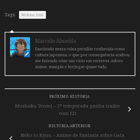
Tags:
Mebius Dust
Marcelo Almeida
Fascinado nessa coisa peculiar conhecida como
cultura japonesa, o que por consequência acabou
me fazendo criar um vicio em escrever. Adoro
anime, mangás e ler/jogar quase tudo.
PRÓXIMO HISTÓRIA
Mushoku Tensei – 3º temporada ganha trailer
com ED
HISTÓRIA ANTERIOR
Neko to Ryuu – Anime de Fantasia sobre Gata