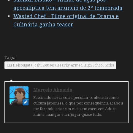
apocalíptica tem anuncio de 2º temporada
Wasted Chef – Filme original de Drama e
Culinária ganha teaser
Tags:
Juu Heisougata Joshi Kousei (Heavily Armed High School Girls)
Marcelo Almeida
Fascinado nessa coisa peculiar conhecida como
cultura japonesa, o que por consequência acabou
me fazendo criar um vicio em escrever. Adoro
anime, mangás e ler/jogar quase tudo.