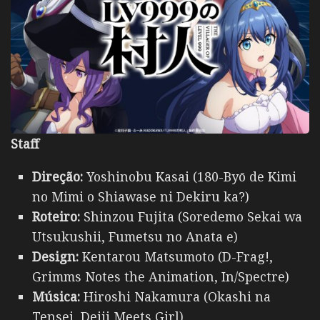
Staff
Direção:
Yoshinobu Kasai (180-Byō de Kimi
no Mimi o Shiawase ni Dekiru ka?)
Roteiro:
Shinzou Fujita (Soredemo Sekai wa
Utsukushii, Fumetsu no Anata e)
Design:
Kentarou Matsumoto (D-Frag!,
Grimms Notes the Animation, In/Spectre)
Música:
Hiroshi Nakamura (Okashi na
Tensei, Deiji Meets Girl)