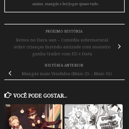
anime, mangás e ler/jogar quase tudo.
PRÓXIMO HISTÓRIA
Reiwa no Dara-san – Comédia sobrenatural
sobre crianças fazendo amizade com monstro
ganha trailer com ED e Data
HISTÓRIA ANTERIOR
Mangás mais Vendidos (Maio 25 – Maio 31)
VOCÊ PODE GOSTAR...