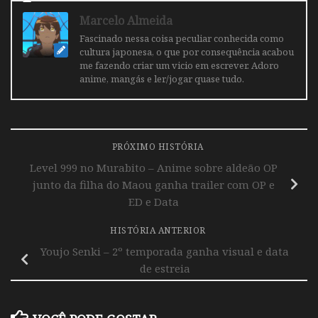
Marcelo Almeida
Fascinado nessa coisa peculiar conhecida como
cultura japonesa, o que por consequência acabou
me fazendo criar um vicio em escrever. Adoro
anime, mangás e ler/jogar quase tudo.
PRÓXIMO HISTÓRIA
Level 999 no Murabito – Anime sobre aldeão OP
junto da filha do Maou ganha trailer com OP e
ED e Data
HISTÓRIA ANTERIOR
Youjo Senki – 2º temporada ganha visual e data
de estreia