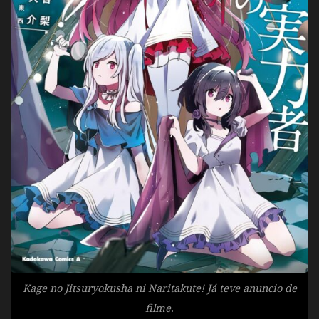
Kage no Jitsuryokusha ni Naritakute! Já teve anuncio de
filme.