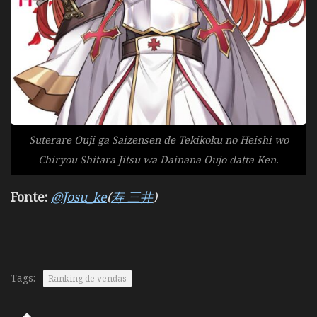
Suterare Ouji ga Saizensen de Tekikoku no Heishi wo
Chiryou Shitara Jitsu wa Dainana Oujo datta Ken.
Fonte:
@Josu_ke
(
寿 三井
)
Tags:
Ranking de vendas