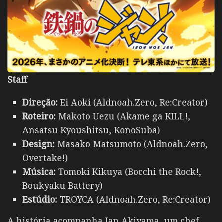
Staff
Direção:
Ei Aoki (Aldnoah.Zero, Re:Creator)
Roteiro:
Makoto Uezu (Akame ga KILL!,
Ansatsu Kyoushitsu, KonoSuba)
Design:
Masako Matsumoto (Aldnoah.Zero,
Overtake!)
Música:
Tomoki Kikuya (Bocchi the Rock!,
Boukyaku Battery)
Estúdio:
TROYCA (Aldnoah.Zero, Re:Creator)
A história acompanha Jan Akiyama, um chef