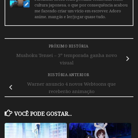
cultura japonesa, o que por consequência acabou
me fazendo criar um vicio em escrever. Adoro
anime, mangás e ler/jogar quase tudo.
PRÓXIMO HISTÓRIA
Mushoku Tensei – 3º temporada ganha novo
visual
HISTÓRIA ANTERIOR
Warner anuncio 4 novos Webtoons que
receberão animação
VOCÊ PODE GOSTAR...