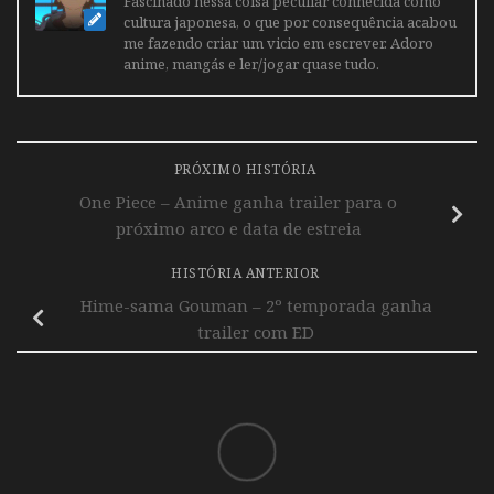
Fascinado nessa coisa peculiar conhecida como
cultura japonesa, o que por consequência acabou
me fazendo criar um vicio em escrever. Adoro
anime, mangás e ler/jogar quase tudo.
PRÓXIMO HISTÓRIA
One Piece – Anime ganha trailer para o
próximo arco e data de estreia
HISTÓRIA ANTERIOR
Hime-sama Gouman – 2º temporada ganha
trailer com ED