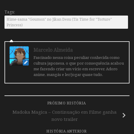
Tags:
Hime-sama "Goumon" no Jikan Desu (Tis Time for "Torture"
Princess)
Marcelo Almeida
Fascinado nessa coisa peculiar conhecida como
cultura japonesa, o que por consequência acabou
me fazendo criar um vicio em escrever. Adoro
anime, mangás e ler/jogar quase tudo.
PRÓXIMO HISTÓRIA
Madoka Magica – Continuação em Filme ganha
novo trailer
HISTÓRIA ANTERIOR