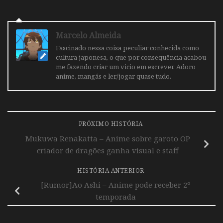
Marcelo Almeida
Fascinado nessa coisa peculiar conhecida como
cultura japonesa, o que por consequência acabou
me fazendo criar um vicio em escrever. Adoro
anime, mangás e ler/jogar quase tudo.
PRÓXIMO HISTÓRIA
Mukuwa Renakatta – Anime sobre garoto OP
criador de dragões ganha visual e staff
HISTÓRIA ANTERIOR
[Rumor]Ao Ashi – Anime pode receber 2º
temporada