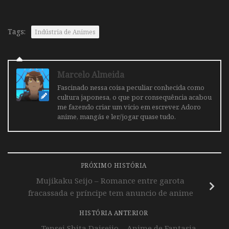
Tags:
Indústria de Animes
Marcelo Almeida
Fascinado nessa coisa peculiar conhecida como
cultura japonesa, o que por consequência acabou
me fazendo criar um vicio em escrever. Adoro
anime, mangás e ler/jogar quase tudo.
PRÓXIMO HISTÓRIA
Mujikaku Seijo – Romance entre garota
fracassada e príncipe tem anuncio de anime
HISTÓRIA ANTERIOR
Tensei Shita Daiseijo – Anime de Fantasia