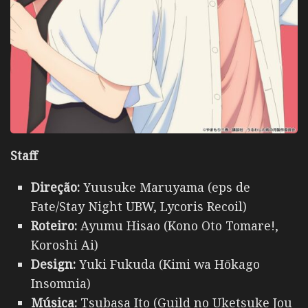
Staff
Direção:
Yuusuke Maruyama (eps de
Fate/Stay Night UBW, Lycoris Recoil)
Roteiro:
Ayumu Hisao (Kono Oto Tomare!,
Koroshi Ai)
Design:
Yuki Fukuda (Kimi wa Hōkago
Insomnia)
Música:
Tsubasa Ito (Guild no Uketsuke Jou