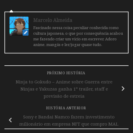
Marcelo Almeida
Fascinado nessa coisa peculiar conhecida como
cultura japonesa, o que por consequência acabou
me fazendo criar um vicio em escrever. Adoro
anime, mangás e ler/jogar quase tudo.
PRÓXIMO HISTÓRIA
Ninja to Gokudo – Anime sobre Guerra entre
Ninjas e Yakuzas ganha 1º trailer, staff e
previsão de estreia
HISTÓRIA ANTERIOR
Sony e Bandai Namco fazem investimento
milionário em empresa NFT que compro MAL