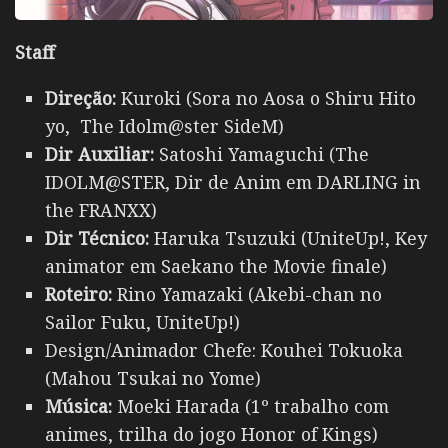
Staff
Direção:
Kuroki (Sora no Aosa o Shiru Hito
yo, The Idolm@ster SideM)
Dir Auxiliar:
Satoshi Yamaguchi (The
IDOLM@STER, Dir de Anim em DARLING in
the FRANXX)
Dir Técnico:
Haruka Tsuzuki (UniteUp!, Key
animator em Saekano the Movie finale)
Roteiro:
Rino Yamazaki (Akebi-chan no
Sailor Fuku, UniteUp!)
Design/Animador Chefe: Kouhei Tokuoka
(Mahou Tsukai no Yome)
Música:
Moeki Harada (1º trabalho com
animes, trilha do jogo Honor of Kings)