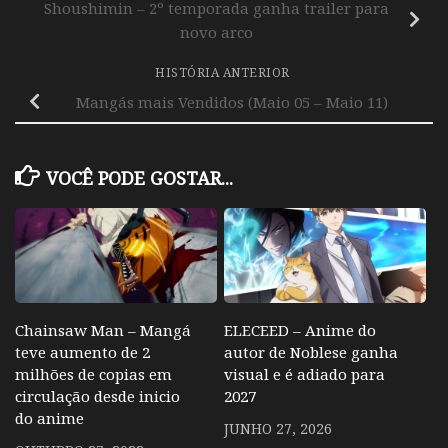
Shoushimin – 2º temporada ganha trailer para
novo arco
HISTÓRIA ANTERIOR
Mangás mais Vendidos (Maio 05 – Maio 11)
VOCÊ PODE GOSTAR...
Chainsaw Man – Mangá
ELECEED – Anime do
teve aumento de 2
autor de Noblese ganha
milhões de copias em
visual e é adiado para
circulação desde inicio
2027
do anime
JUNHO 27, 2026