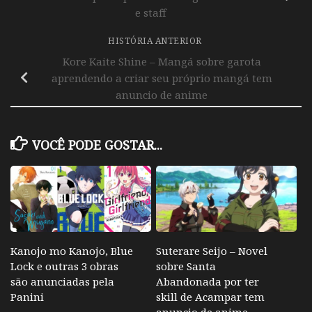
e staff
HISTÓRIA ANTERIOR
Kore Kaite Shine – Mangá sobre garota
aprendendo a criar seu próprio mangá tem
anuncio de anime
VOCÊ PODE GOSTAR...
Kanojo mo Kanojo, Blue
Suterare Seijo – Novel
Lock e outras 3 obras
sobre Santa
são anunciadas pela
Abandonada por ter
Panini
skill de Acampar tem