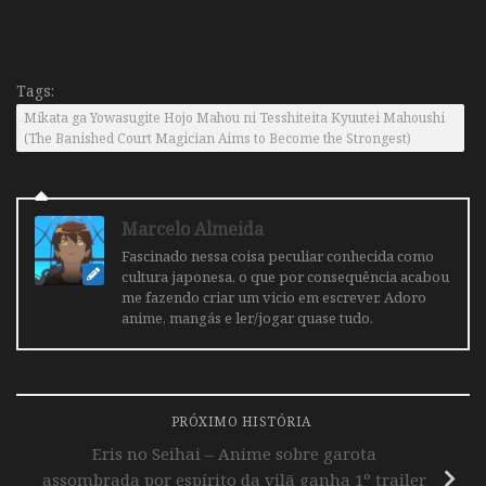
Tags:
Mikata ga Yowasugite Hojo Mahou ni Tesshiteita Kyuutei Mahoushi
(The Banished Court Magician Aims to Become the Strongest)
Marcelo Almeida
Fascinado nessa coisa peculiar conhecida como
cultura japonesa, o que por consequência acabou
me fazendo criar um vicio em escrever. Adoro
anime, mangás e ler/jogar quase tudo.
PRÓXIMO HISTÓRIA
Eris no Seihai – Anime sobre garota
assombrada por espírito da vilã ganha 1º trailer