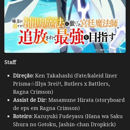
Staff
Direção:
Ken Takahashi (Fate/kaleid liner
Prisma☆Illya 3rei!!, Butlers x Battlers,
Ragna Crimson)
Assist de Dir:
Masamune Hirata (storyboard
de eps em Ragna Crimson)
Roteiro:
Kazuyuki Fudeyasu (Hana wa Saku
Shura no Gotoku, Jashin-chan Dropkick)