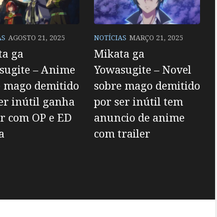
AS
AGOSTO 21, 2025
NOTÍCIAS
MARÇO 21, 2025
ta ga
Mikata ga
sugite – Anime
Yowasugite – Novel
e mago demitido
sobre mago demitido
er inútil ganha
por ser inútil tem
er com OP e ED
anuncio de anime
a
com trailer