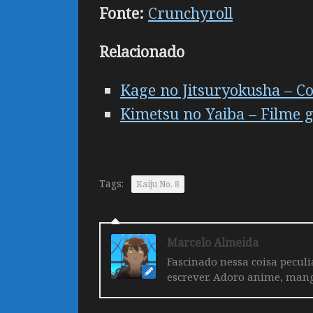
Fonte:
Crunchyroll
Relacionado
Kage no Jitsuryokusha – Co
Kimetsu no Yaiba – Filme g
Tags:
Kaiju No. 8
Marcelo Almeida
Fascinado nessa coisa pecul
escrever. Adoro anime, mang