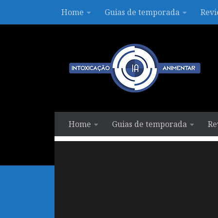
Home
Guias de temporada
Revi
Skip to content
Home
Guias de temporada
Re