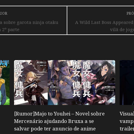
RIOR
PRÓ
 sobre garota ninja otaku
A Wild Last Boss Appeare
 2º parte
vilã de jo
[Rumor]Majo to Youhei – Novel sobre
Visua
Mercenário ajudando Bruxa a se
vampi
salvar pode ter anuncio de anime
trail