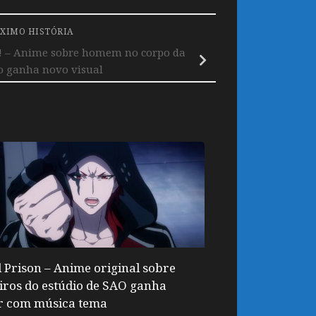
XIMO HISTÓRIA
d! – Anime sobre homem no corpo da
go ganha novo visual
l Prison – Anime original sobre
ros do estúdio de SAO ganha
er com música tema