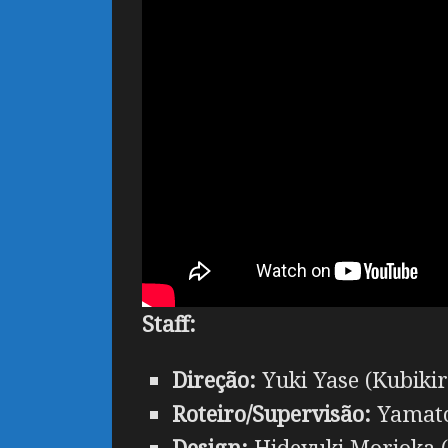
Staff:
Direção:
Yuki Yase (Kubikir
Roteiro/Supervisão:
Yamato
Design:
Hideyuki Morioka (