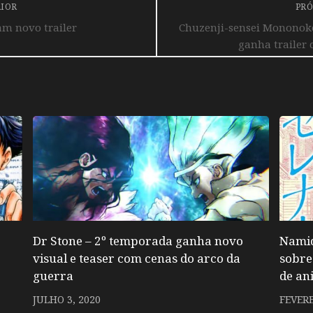
RIOR
PRÓ
m novo trailer
Chuzenji-sensei Mononoke
ganha trailer 
Dr Stone – 2º temporada ganha novo
Namid
visual e teaser com cenas do arco da
sobre
guerra
de an
JULHO 3, 2020
FEVERE