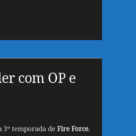
ler com OP e
 a 3º temporada de
Fire Force
.