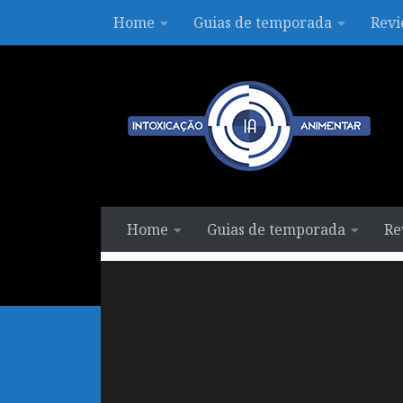
Home
Guias de temporada
Revi
Skip to content
Home
Guias de temporada
Re