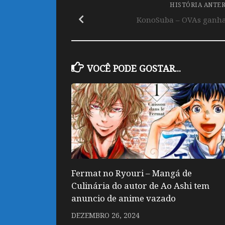
HISTÓRIA ANTE
KonoSuba – OVAs ganha
VOCÊ PODE GOSTAR...
Fermat no Ryouri – Mangá de
Culinária do autor de Ao Ashi tem
anuncio de anime vazado
DEZEMBRO 26, 2024