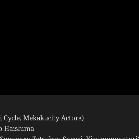
i Cycle, Mekakucity Actors)
 Haishima
Sayonara Zetsubou Sensei, Kizumonogatari