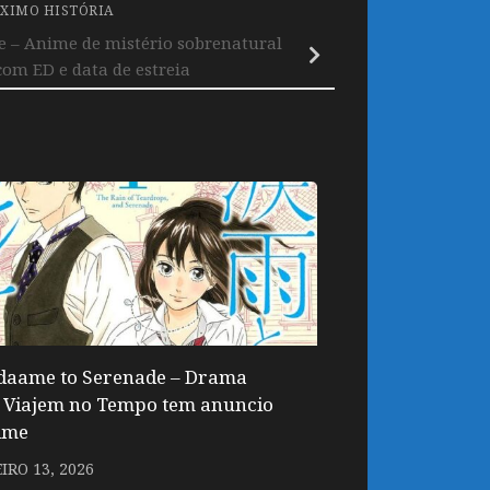
XIMO HISTÓRIA
 – Anime de mistério sobrenatural
com ED e data de estreia
aame to Serenade – Drama
 Viajem no Tempo tem anuncio
ime
IRO 13, 2026