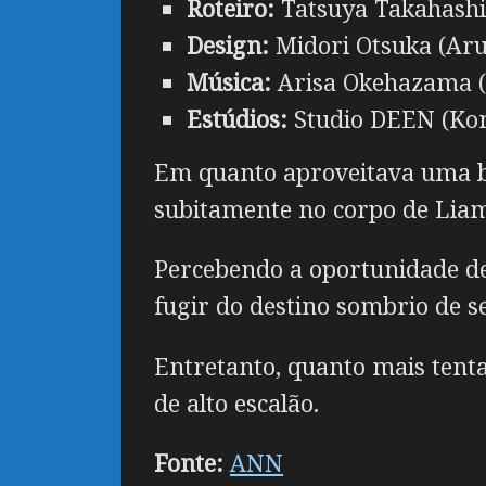
Roteiro:
Tatsuya Takahashi
Design:
Midori Otsuka (Aru
Música:
Arisa Okehazama (K
Estúdios:
Studio DEEN (Kono
Em quanto aproveitava uma 
subitamente no corpo de Liam, 
Percebendo a oportunidade de
fugir do destino sombrio de se
Entretanto, quanto mais ten
de alto escalão.
Fonte:
ANN