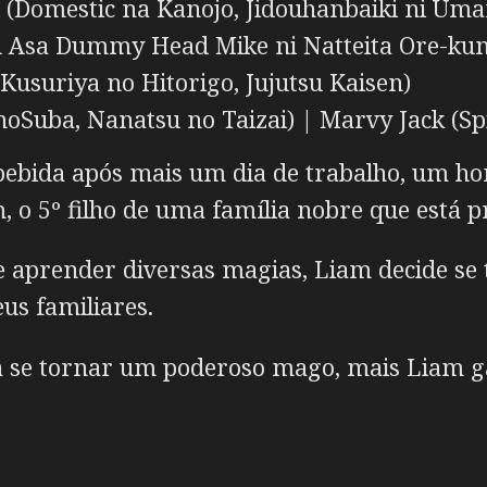
 (Domestic na Kanojo, Jidouhanbaiki ni Um
 Asa Dummy Head Mike ni Natteita Ore-kun 
usuriya no Hitorigo, Jujutsu Kaisen)
Suba, Nanatsu no Taizai) | Marvy Jack (Spi
bebida após mais um dia de trabalho, um 
o 5º filho de uma família nobre que está pre
 aprender diversas magias, Liam decide se
us familiares.
ta se tornar um poderoso mago, mais Liam