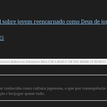
l sobre jovem reencarnado como Deus de jog
25
datta kara Mahou wo Kiwamete Mita (I'M A NOBLE ON THE BRINK OF RUIN
iar conhecida como cultura japonesa, o que por consequência
ás e ler/jogar quase tudo.