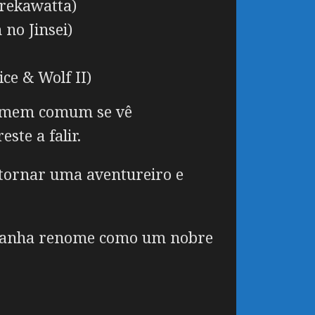
arekawatta)
no Jinsei)
ce & Wolf II)
homem comum se vê
ste a falir.
 tornar uma aventureiro e
 ganha renome como um nobre