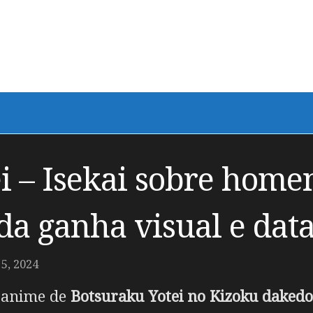
i – Isekai sobre hom
da ganha visual e data
, 2024
m anime de
Botsuraku Yotei no Kizoku daked