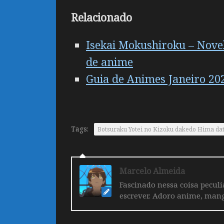
Relacionado
Isekai Mokushiroku – Nove
de anime
Guia de Animes Janeiro 20
Tags:
Botsuraku Yotei no Kizoku dakedo Hima 
Marcelo Almeida
Fascinado nessa coisa pecul
escrever. Adoro anime, mang