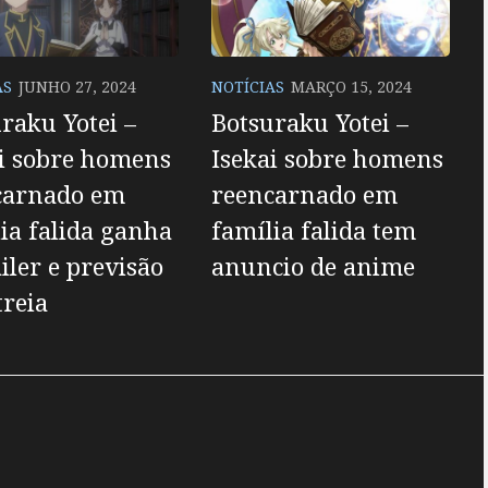
AS
JUNHO 27, 2024
NOTÍCIAS
MARÇO 15, 2024
raku Yotei –
Botsuraku Yotei –
i sobre homens
Isekai sobre homens
carnado em
reencarnado em
ia falida ganha
família falida tem
ailer e previsão
anuncio de anime
treia