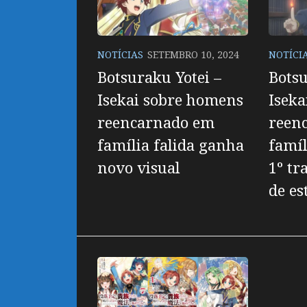
NOTÍCIAS
SETEMBRO 10, 2024
NOTÍCI
Botsuraku Yotei –
Botsu
Isekai sobre homens
Iseka
reencarnado em
reen
família falida ganha
famíl
novo visual
1º tr
de es