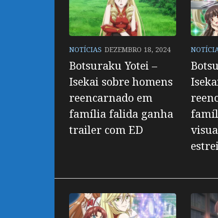
NOTÍCIAS
DEZEMBRO 18, 2024
NOTÍCI
Botsuraku Yotei –
Botsu
Isekai sobre homens
Iseka
reencarnado em
reen
família falida ganha
famíl
trailer com ED
visua
estre