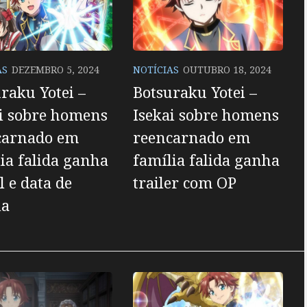
AS
DEZEMBRO 5, 2024
NOTÍCIAS
OUTUBRO 18, 2024
raku Yotei –
Botsuraku Yotei –
i sobre homens
Isekai sobre homens
carnado em
reencarnado em
ia falida ganha
família falida ganha
l e data de
trailer com OP
ia