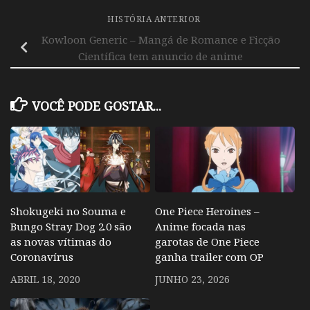
HISTÓRIA ANTERIOR
Kowloon Generic – Mangá de Romance e Ficção
Científica tem anuncio de anime
VOCÊ PODE GOSTAR...
Shokugeki no Souma e
One Piece Heroines –
Bungo Stray Dog 2.0 são
Anime focada nas
as novas vítimas do
garotas de One Piece
Coronavírus
ganha trailer com OP
ABRIL 18, 2020
JUNHO 23, 2026