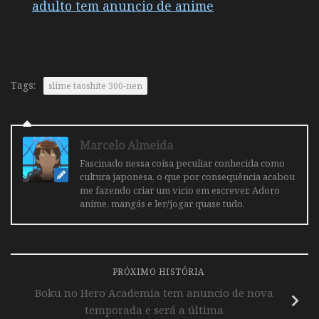
adulto tem anuncio de anime
Tags:
slime taoshite 300-nen
Marcelo Almeida
Fascinado nessa coisa peculiar conhecida como
cultura japonesa, o que por consequência acabou
me fazendo criar um vicio em escrever. Adoro
anime, mangás e ler/jogar quase tudo.
PRÓXIMO HISTÓRIA
Boku no Hero Academia tem anuncio de nova
temporada e será a última