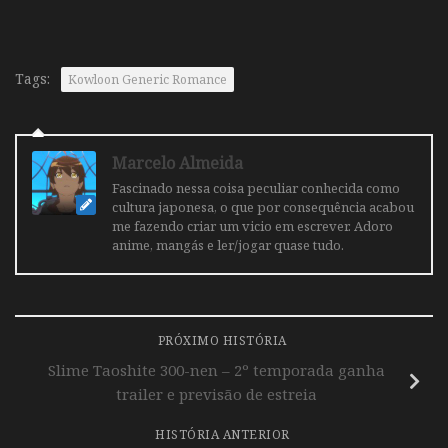
Tags:
Kowloon Generic Romance
Marcelo Almeida
Fascinado nessa coisa peculiar conhecida como
cultura japonesa, o que por consequência acabou
me fazendo criar um vicio em escrever. Adoro
anime, mangás e ler/jogar quase tudo.
PRÓXIMO HISTÓRIA
Slime Taoshite 300-nen – 2º temporada ganha
trailer e previsão de estreia
HISTÓRIA ANTERIOR