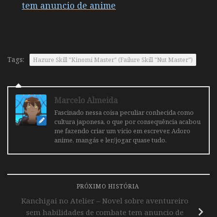
tem anuncio de anime
Tags:
Hazure Skill "Kinomi Master" (Failure Skill "Nut Master")
Marcelo Almeida
Fascinado nessa coisa peculiar conhecida como
cultura japonesa, o que por consequência acabou
me fazendo criar um vicio em escrever. Adoro
anime, mangás e ler/jogar quase tudo.
PRÓXIMO HISTÓRIA
Kanchigai no Atelier – Novel sobre aventureiro
sem habilidades de combate tem anuncio de