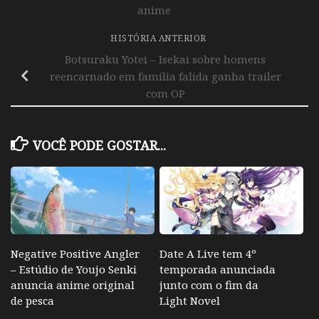
anime
HISTÓRIA ANTERIOR
Botsuraku Yotei – Isekai sobre homens
reencarnado em família falida ganha trailer
com OP
VOCÊ PODE GOSTAR...
Negative Positive Angler
Date A Live tem 4º
– Estúdio de Youjo Senki
temporada anunciada
anuncia anime original
junto com o fim da
de pesca
Light Novel