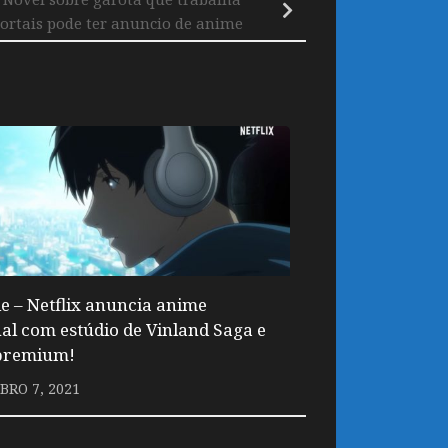
ortais pode ter anuncio de anime
e – Netflix anuncia anime
nal com estúdio de Vinland Saga e
 premium!
RO 7, 2021