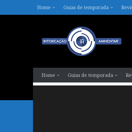
Home
Guias de temporada
Revi
Skip to content
Home
Guias de temporada
Re