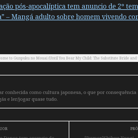
 ação pós-apocalíptica tem anuncio de 2º te
da” – Mangá adulto sobre homem vivendo co
to Gunpuku no Mouai (Until You Bear My Child: The Substitute Bride and t
iar conhecida como cultura japonesa, o que por consequência
ás e ler/jogar quase tudo.
RIOR
PRÓ
e Dança tem anuncio de
[Rumor]Shibou Yuugi – 