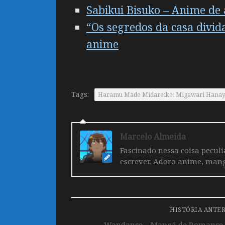
Sabikui Bisuko – Anime de
“Os segredos da casa divi
anime
Tags:
Haramu Made Midareike: Migawari Hanayome 
Marcelo Almeida
Fascinado nessa coisa pecul
escrever. Adoro anime, mang
HISTÓRIA ANTE
Wandance – Mangá de Romance 