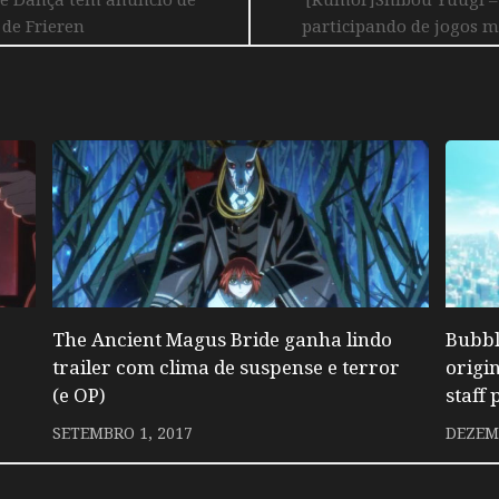
 de Frieren
participando de jogos m
The Ancient Magus Bride ganha lindo
Bubbl
trailer com clima de suspense e terror
origi
(e OP)
staff
SETEMBRO 1, 2017
DEZEMB