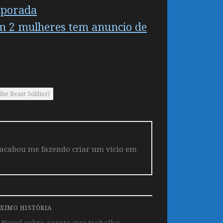
mporada
m 2 mulheres tem anuncio de
he Beast Soldier)
 acabou me fazendo criar um vicio em
XIMO HISTÓRIA
Novel sobre garota que trabalha