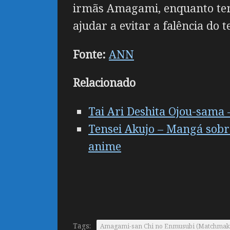
irmãs Amagami, enquanto tent
ajudar a evitar a falência do 
Fonte:
ANN
Relacionado
Tai Ari Deshita Ojоu-sama 
Tensei Akujo – Mangá sobr
anime
Tags:
Amagami-san Chi no Enmusubi (Matchmaki