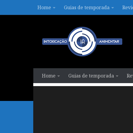
Home
Guias de temporada
Revi
Skip to content
Home
Guias de temporada
Re