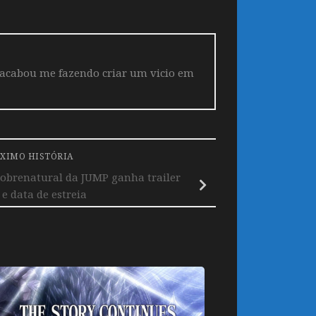
 acabou me fazendo criar um vicio em
XIMO HISTÓRIA
obrenatural da JUMP ganha trailer
e data de estreia