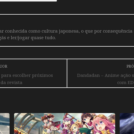
iar conhecida como cultura japonesa, o que por consequência
ás e ler/jogar quase tudo.
RIOR
PRÓ
para escolher próximos
Dandadan – Anime ação s
da revista
com ED 