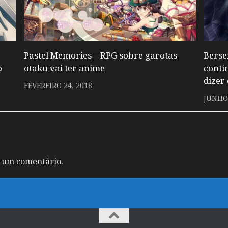
Pastel Memories – RPG sobre garotas
Berse
o
otaku vai ter anime
conti
dizer
FEVEREIRO 24, 2018
JUNHO 
 um comentário.