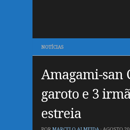
NOTÍCIAS
Amagami-san C
garoto e 3 irm
estreia
POR
MARCELO ALMEIDA
·
AGOSTO 20,