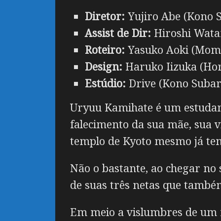
Diretor:
Yujiro Abe (Kono S
Assist de Dir:
Hiroshi Watan
Roteiro:
Yasuko Aoki (Momoc
Design:
Haruko Iizuka (Hor
Estúdio:
Drive (Kono Subara
Uryuu Kamihate é um estudant
falecimento da sua mãe, sua 
templo de Kyoto mesmo já ten
Não o bastante, ao chegar no
de suas três netas que também
Em meio a vislumbres de um f