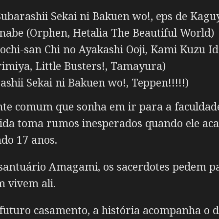
ubarashii Sekai ni Bakuen wo!, eps de Kag
abe (Orphen, Hetalia The Beautiful World)
hi-san Chi no Ayakashi Ooji, Kami Kuzu Id
imiya, Little Busters!, Tamayura)
shii Sekai ni Bakuen wo!, Teppen!!!!!)
e comum que sonha em ir para a faculdade,
vida toma rumos inesperados quando ele ac
do 17 anos.
 santuário Amagami, os sacerdotes pedem p
 vivem ali.
uturo casamento, a história acompanha o di