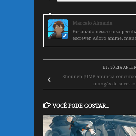
Marcelo Almeida
Fascinado nessa coisa pecul
escrever. Adoro anime, mang
HISTÓRIA ANTE
Shounen JUMP anuncia concurso 
mangás de sucesso 
VOCÊ PODE GOSTAR...