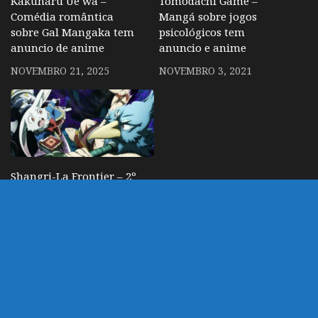
Kakunaru Ue wa –
Tomodachi Game –
Comédia romântica
Mangá sobre jogos
sobre Gal Mangaka tem
psicológicos tem
anuncio de anime
anuncio e anime
NOVEMBRO 21, 2025
NOVEMBRO 3, 2021
Shangri-La Frontier – 2º
temporada ganha novo
visual
AGOSTO 15, 2024
DEIXE UM COMENTÁRIO