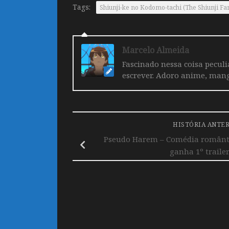
Tags:
Shiunji-ke no Kodomo-tachi (The Shiunji Fa
Marcelo Almeida
Fascinado nessa coisa pecul
escrever. Adoro anime, mang
HISTÓRIA ANTE
Pseudo Harem – Comédia românti
ganha 1º trailer