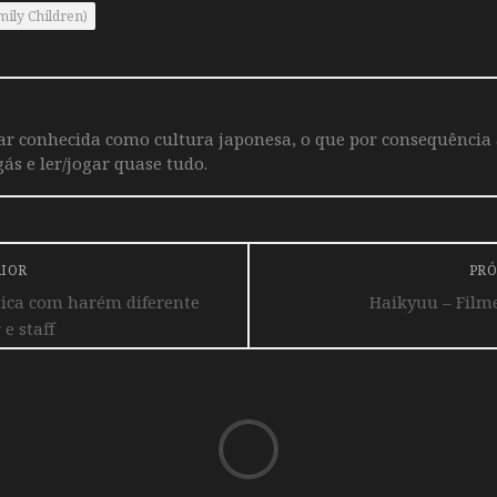
mily Children)
iar conhecida como cultura japonesa, o que por consequência
ás e ler/jogar quase tudo.
RIOR
PRÓ
ca com harém diferente
Haikyuu – Filme
 e staff