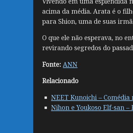
Vivendo em uma esplêndida man
acima da média. Arata é o fi
para Shion, uma de suas irm
O que ele não esperava, no en
revirando segredos do passad
Fonte:
ANN
Relacionado
NEET Kunoichi – Comédia r
Nihon e Youkoso Elf-san –