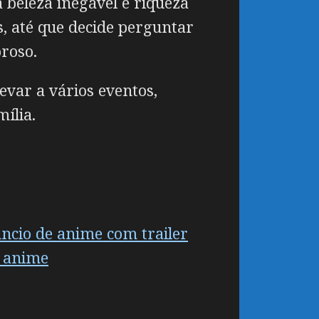
 beleza inegável e riqueza
, até que decide perguntar
roso.
evar a vários eventos,
ília.
ncio de anime com trailer
e anime