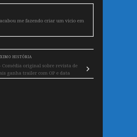
 acabou me fazendo criar um vicio em
XIMO HISTÓRIA
Comédia original sobre revista de
s ganha trailer com OP e data