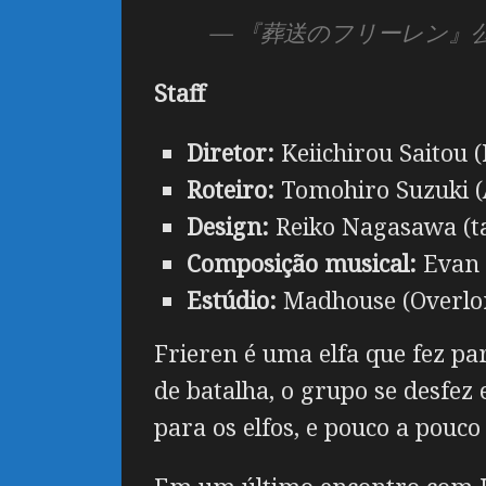
— 『葬送のフリーレン』公式 
Staff
Diretor:
Keiichirou Saitou (
Roteiro:
Tomohiro Suzuki (
Design:
Reiko Nagasawa (ta
Composição musical:
Evan C
Estúdio:
Madhouse (Overlor
Frieren é uma elfa que fez pa
de batalha, o grupo se desfez
para os elfos, e pouco a pouc