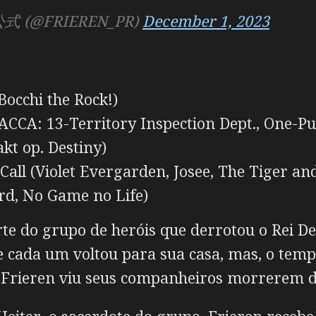
(@FRIEREN_PR)
December 1, 2023
Bocchi the Rock!)
ACCA: 13-Territory Inspection Dept., One-P
kt op. Destiny)
all (Violet Evergarden, Josee, The Tiger and
d, No Game no Life)
rte do grupo de heróis que derrotou o Rei D
 e cada um voltou para sua casa, mas, o tem
o Frieren viu seus companheiros morrerem de