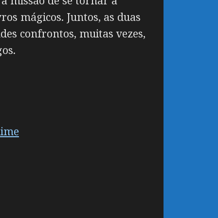
 a missão de se tornar a
vros mágicos. Juntos, as duas
des confrontos, muitas vezes,
os.
nime