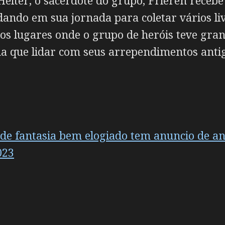
Heiter
, o sacerdote do grupo, Frieren recebe
udando em sua jornada para coletar vários li
os lugares onde o grupo de heróis teve gran
a que lidar com seus arrependimentos antig
 de fantasia bem elogiado tem anuncio de a
023