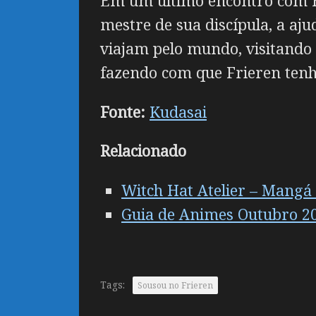
Em um último encontro com
mestre de sua discípula, a aj
viajam pelo mundo, visitando 
fazendo com que Frieren tenh
Fonte:
Kudasai
Relacionado
Witch Hat Atelier – Mangá
Guia de Animes Outubro 2
Tags:
Sousou no Frieren