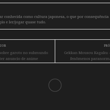
iar conhecida como cultura japonesa, o que por consequência
ás e ler/jogar quase tudo.
RIOR
PRÓ
sobre garoto no submundo
Gekkan Mousou Kagaku – 
ter anuncio de anime
fenômenos paranormai