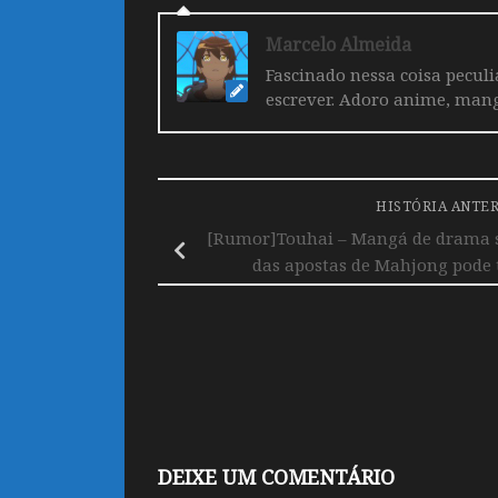
Marcelo Almeida
Fascinado nessa coisa pecul
escrever. Adoro anime, mang
HISTÓRIA ANTE
[Rumor]Touhai – Mangá de drama 
das apostas de Mahjong pode 
DEIXE UM COMENTÁRIO