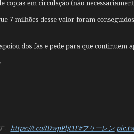
e copias em circulação (não necessariament
ue 7 milhões desse valor foram conseguidos
poiou dos fãs e pede para que continuem a
◆
です。
https://t.co/IDwpPljt1F
#フリーレン
pic.t