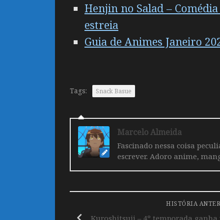
Henjin no Salad – Comédia 
estreia
Guia de Animes Janeiro 20
Tags:
Snack Basue
Marcelo Almeida
Fascinado nessa coisa pecul
escrever. Adoro anime, mang
HISTÓRIA ANTE
Kuroshitsuji – 4º temporada ganha v