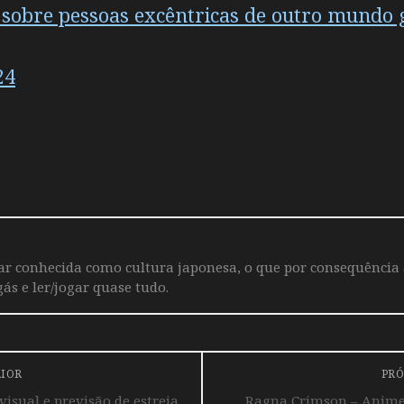
sobre pessoas excêntricas de outro mundo ga
24
iar conhecida como cultura japonesa, o que por consequência
ás e ler/jogar quase tudo.
RIOR
PRÓ
isual e previsão de estreia
Ragna Crimson – Anime 