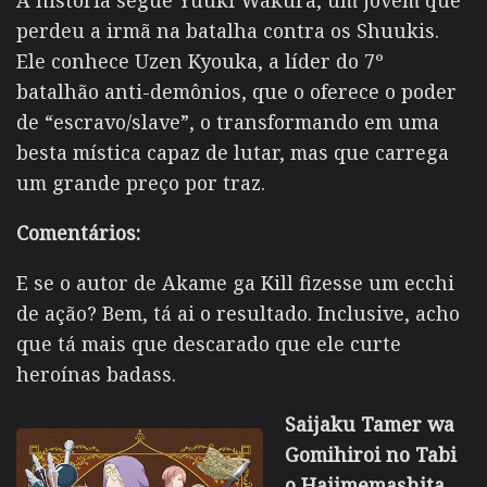
A história segue Yuuki Wakura, um jovem que
perdeu a irmã na batalha contra os Shuukis.
Ele conhece Uzen Kyouka, a líder do 7º
batalhão anti-demônios, que o oferece o poder
de “escravo/slave”, o transformando em uma
besta mística capaz de lutar, mas que carrega
um grande preço por traz.
Comentários:
E se o autor de Akame ga Kill fizesse um ecchi
de ação? Bem, tá ai o resultado. Inclusive, acho
que tá mais que descarado que ele curte
heroínas badass.
Saijaku Tamer wa
Gomihiroi no Tabi
o Hajimemashita