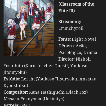
(Classroom of the
Elite III)
Streaming:
Crunchyroll
Fonte:
Light Novel
Gênero:
Ação,
Psicológico, Drama
Diretor:
Nishoji
Yoshihito (Koro Teacher Quest!, Youkoso
Jitsuryoku)
Estúdio:
Lerche(Youkoso Jitsuryoku, Ansatsu
Kyoushitsu)
Compositor:
Kana Hashiguchi (Black Fox) |
Masaru Yokoyama (Horimiya)
Estreia:
03/01