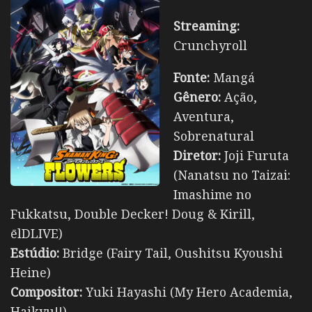
Streaming:
Crunchyroll
Fonte:
Mangá
Gênero:
Ação,
Aventura,
Sobrenatural
Diretor:
Joji Furuta
(Nanatsu no Taizai:
Imashime no
Fukkatsu, Double Decker! Doug & Kirill,
ēlDLIVE)
Estúdio:
Bridge (Fairy Tail, Oushitsu Kyoushi
Heine)
Compositor:
Yuki Hayashi (My Hero Academia,
Haikyu!!)