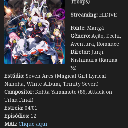
Troops)
Streaming:
HIDIVE
Fonte:
Mangá
Gênero:
Ação, Ecchi,
Aventura, Romance
Diretor:
Junji
Nishimura (Ranma
½)
Estúdio:
Seven Arcs (Magical Girl Lyrical
Nanoha, White Album, Trinity Seven)
Compositor:
Kohta Yamamoto (86, Attack on
Titan Final)
Estreia:
04/01
Episódios:
12
MAL:
Clique aqui