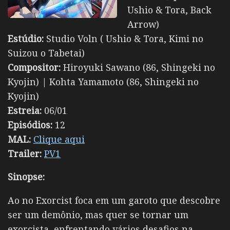
Ushio & Tora, Back
Arrow)
Estúdio:
Studio Voln ( Ushio & Tora, Kimi no
Suizou o Tabetai)
Compositor:
Hiroyuki Sawano (86, Shingeki no
Kyojin) | Kohta Yamamoto (86, Shingeki no
Kyojin)
Estreia:
06/01
Episódios:
12
MAL:
Clique aqui
Trailer:
PV1
Sinopse:
Ao no Exorcist foca em um garoto que descobre
ser um demônio, mas quer se tornar um
exorcista, enfrentando vários desafios na