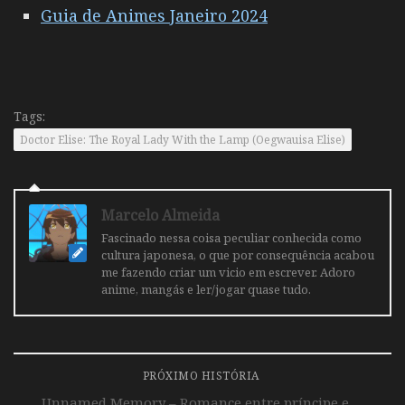
Guia de Animes Janeiro 2024
Tags:
Doctor Elise: The Royal Lady With the Lamp (Oegwauisa Elise)
Marcelo Almeida
Fascinado nessa coisa peculiar conhecida como
cultura japonesa, o que por consequência acabou
me fazendo criar um vicio em escrever. Adoro
anime, mangás e ler/jogar quase tudo.
PRÓXIMO HISTÓRIA
Unnamed Memory – Romance entre príncipe e