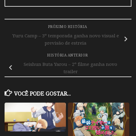
PRÓXIMO HISTÓRIA
Yuru Camp – 3º temporada ganha novo visual e
previsão de estreia
HISTÓRIA ANTERIOR
Seishun Buta Yarou – 2º filme ganha novo
trailer
VOCÊ PODE GOSTAR...