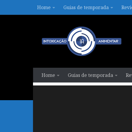
Home
Guias de temporada
Revi
Skip to content
Home
Guias de temporada
Re