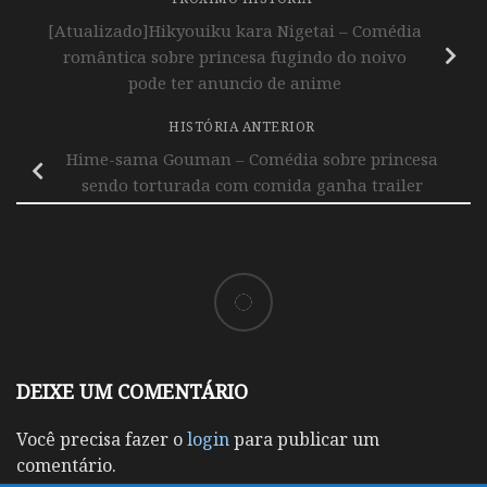
[Atualizado]Hikyouiku kara Nigetai – Comédia
romântica sobre princesa fugindo do noivo
pode ter anuncio de anime
HISTÓRIA ANTERIOR
Hime-sama Gouman – Comédia sobre princesa
sendo torturada com comida ganha trailer
DEIXE UM COMENTÁRIO
Você precisa fazer o
login
para publicar um
comentário.