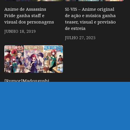
Anime de Assassins
SI-VIS – Anime original
Pride ganha staff e
de ação e música ganha
visual dos personagens
teaser, visual e previsão
de estreia
JUNHO 18, 2019
JULHO 27, 2025
[Rumor]Madougushi
Dahlia – Isekai bem
elogiado sobre garota
artesã pode ter anuncio
de anime
ABRIL 7, 2023