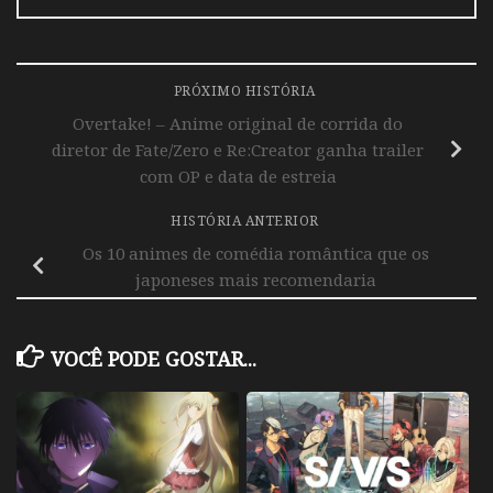
PRÓXIMO HISTÓRIA
Overtake! – Anime original de corrida do
diretor de Fate/Zero e Re:Creator ganha trailer
com OP e data de estreia
HISTÓRIA ANTERIOR
Os 10 animes de comédia romântica que os
japoneses mais recomendaria
VOCÊ PODE GOSTAR...