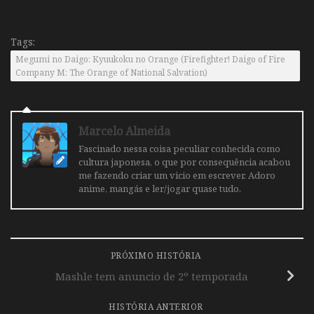
Tags:
Megumi no Daigo: Kyuukoku no Orange (Firefighter! Daigo of Fire
Company M: The Orange of National Salvation)
Marcelo Almeida
Fascinado nessa coisa peculiar conhecida como
cultura japonesa, o que por consequência acabou
me fazendo criar um vicio em escrever. Adoro
anime, mangás e ler/jogar quase tudo.
PRÓXIMO HISTÓRIA
Mashle tem anuncio de 2º temporada
HISTÓRIA ANTERIOR