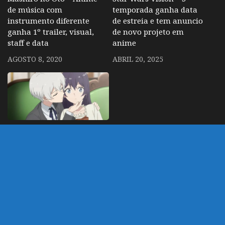
de música com
temporada ganha data
instrumento diferente
de estreia e tem anuncio
ganha 1º trailer, visual,
de novo projeto em
staff e data
anime
AGOSTO 8, 2020
ABRIL 20, 2025
Yowaki MAX Reijou –
Anime sobre garota
apostando contra noivo
ganha trailer, staff e
data
MAIO 30, 2026