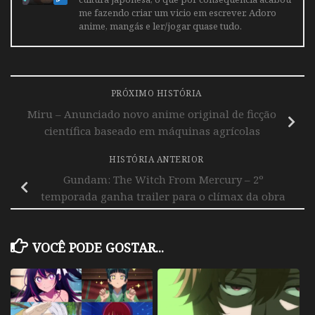
me fazendo criar um vicio em escrever. Adoro
anime, mangás e ler/jogar quase tudo.
PRÓXIMO HISTÓRIA
Miru – Anunciado novo anime original de ficção
científica baseado em máquinas agrícolas
HISTÓRIA ANTERIOR
Gundam: The Witch From Mercury – 2º
temporada ganha trailer para o clímax da obra
VOCÊ PODE GOSTAR...