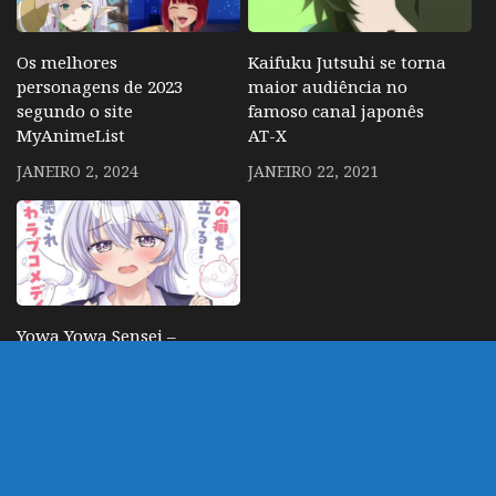
Os melhores
Kaifuku Jutsuhi se torna
personagens de 2023
maior audiência no
segundo o site
famoso canal japonês
MyAnimeList
AT-X
JANEIRO 2, 2024
JANEIRO 22, 2021
Yowa Yowa Sensei –
Comédia Romântica
Ecchi com Professora
desastrada ganha
visual, staff e Data
NOVEMBRO 8, 2025