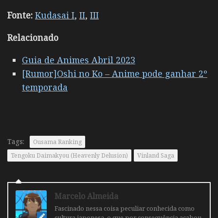
Fonte:
Kudasai I
,
II
,
III
Relacionado
Guia de Animes Abril 2023
[Rumor]Oshi no Ko – Anime pode ganhar 2º
temporada
Tags:
Ousama Ranking
Tengoku Daimakyou (Heavenly Delusion)
Vinland Saga
Marcelo Almeida
Fascinado nessa coisa peculiar conhecida como
cultura japonesa, o que por consequência acabou