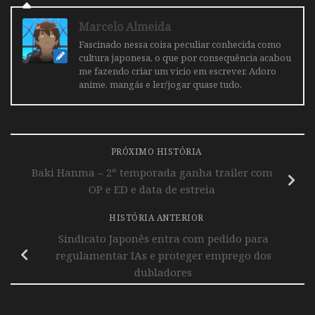
Marcelo Almeida
Fascinado nessa coisa peculiar conhecida como
cultura japonesa, o que por consequência acabou
me fazendo criar um vicio em escrever. Adoro
anime, mangás e ler/jogar quase tudo.
PRÓXIMO HISTÓRIA
Baki Hanma – 2º temporada ganha trailer com
OP e ED e data de estreia
HISTÓRIA ANTERIOR
Sindicato Japonês entra com pedido para
regulamentar IAs e proteger emprego dos
dubladores