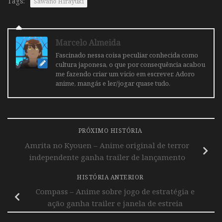
Tags:
Sawano Hirayuki
Marcelo Almeida
Fascinado nessa coisa peculiar conhecida como
cultura japonesa, o que por consequência acabou
me fazendo criar um vicio em escrever. Adoro
anime, mangás e ler/jogar quase tudo.
PRÓXIMO HISTÓRIA
Amrita no Kyouen – Anime original de terror
independente ganha trailer de lançamento
HISTÓRIA ANTERIOR
Compass – Anime sobre jogo de estratégia e
ação ganha trailer e janela de estreia