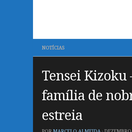
NOTÍCIAS
Tensei Kizoku 
família de nob
estreia
POR
MARCELO ALMEIDA
·
DEZEMBRO 5