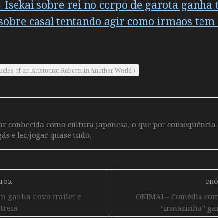
Isekai sobre rei no corpo de garota ganha tr
sobre casal tentando agir como irmãos tem
cles of an Aristocrat Reborn in Another World )
iar conhecida como cultura japonesa, o que por consequência
ás e ler/jogar quase tudo.
RIOR
PRÓ
n ganha novo trailer e
ONIMAI – Comédia com
treia
“irmãzinha” gan