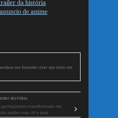
ailer da história
 anuncio de anime
 acabou me fazendo criar um vicio em
XIMO HISTÓRIA
 protagonista transformado em
ha trailer com OP e data