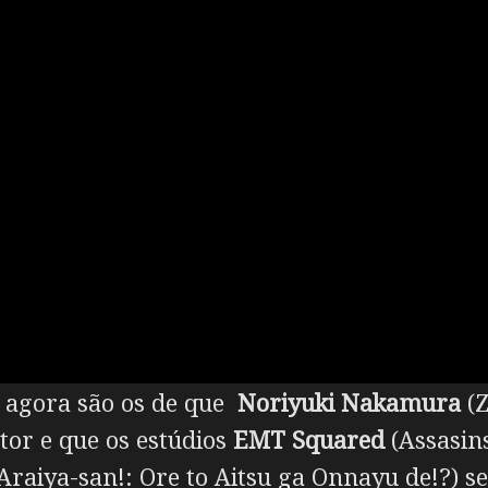
té agora são os de que
Noriyuki Nakamura
(Z
etor e que os estúdios
EMT Squared
(Assasin
Araiya-san!: Ore to Aitsu ga Onnayu de!?) s