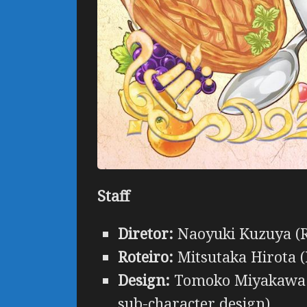
Staff
Diretor:
Naoyuki Kuzuya (R
Roteiro:
Mitsutaka Hirota (
Design:
Tomoko Miyakawa (
sub-character design)