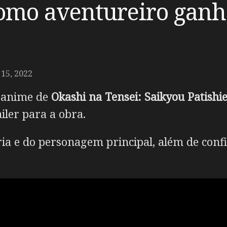
mo aventureiro ganha t
5, 2022
m anime de
Okashi na Tensei: Saikyou Patishi
ailer para a obra.
ória e do personagem principal, além de conf