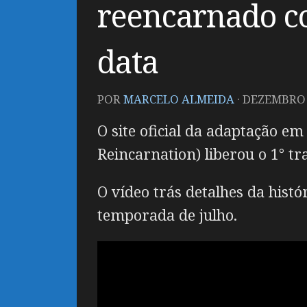
reencarnado co
data
POR
MARCELO ALMEIDA
·
DEZEMBRO 1
O site oficial da adaptação e
Reincarnation) liberou o 1° tr
O vídeo trás detalhes da hist
temporada de julho.