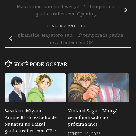
Masamune-kun no Revenge – 2º temporada
ganha trailer com Opening
HISTÓRIA ANTERIOR
Ijiranaide, Nagatoro-san – 2º temporada ganha
novo trailer com OP
VOCÊ PODE GOSTAR...
Sasaki to Miyano –
Vinland Saga – Mangá
Anime BL do estúdio de
será finalizado no
Nanatsu no Taizai
próxima mês
ganha trailer com OP e
JUNHO 19, 2025