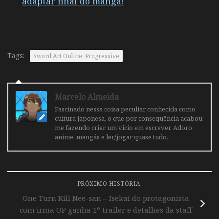
adaptar final do mangá!
Tags:
Sword Art Online: Progressive
Marcelo Almeida
Fascinado nessa coisa peculiar conhecida como
cultura japonesa, o que por consequência acabou
me fazendo criar um vicio em escrever. Adoro
anime, mangás e ler/jogar quase tudo.
PRÓXIMO HISTÓRIA
One Turn Kill Nee-san – Isekai do protagonista
com irmã OP ganha 1º trailer e detalhes da staff