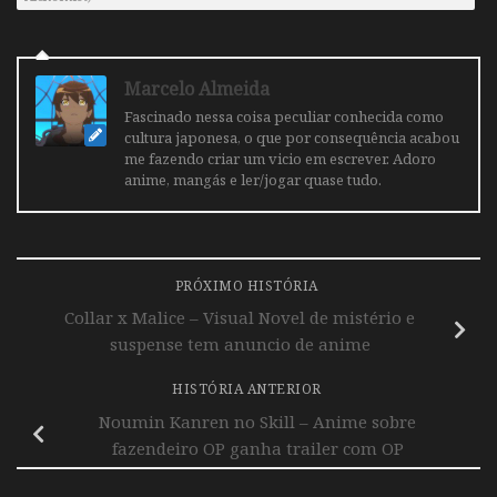
Marcelo Almeida
Fascinado nessa coisa peculiar conhecida como
cultura japonesa, o que por consequência acabou
me fazendo criar um vicio em escrever. Adoro
anime, mangás e ler/jogar quase tudo.
PRÓXIMO HISTÓRIA
Collar x Malice – Visual Novel de mistério e
suspense tem anuncio de anime
HISTÓRIA ANTERIOR
Noumin Kanren no Skill – Anime sobre
fazendeiro OP ganha trailer com OP