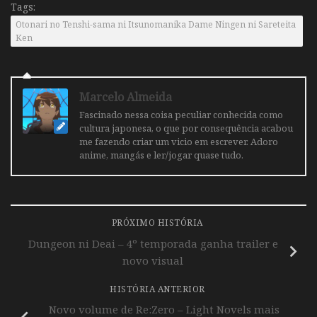
Tags:
Otonari no Tenshi-sama ni Itsunomanika Dame Ningen ni Sareteita
Ken
Marcelo Almeida
Fascinado nessa coisa peculiar conhecida como
cultura japonesa, o que por consequência acabou
me fazendo criar um vicio em escrever. Adoro
anime, mangás e ler/jogar quase tudo.
PRÓXIMO HISTÓRIA
Dungeon ni Deai – 4º temporada ganha trailer e
novo visual
HISTÓRIA ANTERIOR
Novo volume de Re:Zero – Light Novels mais