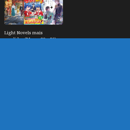
Light Novels mais
vendidas (Março 20 – 26)
ABRIL 1, 2023
DEIXE UM COMENTÁRIO
Você precisa fazer o
login
para publicar um
comentário.
customizado por Marco
Powered by
- Designed with
Hueman Pro