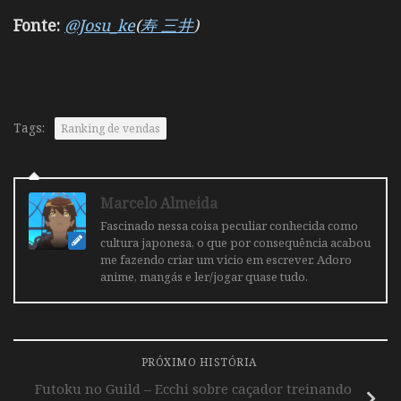
Fonte:
@Josu_ke
(
寿 三井
)
Tags:
Ranking de vendas
Marcelo Almeida
Fascinado nessa coisa peculiar conhecida como
cultura japonesa, o que por consequência acabou
me fazendo criar um vicio em escrever. Adoro
anime, mangás e ler/jogar quase tudo.
PRÓXIMO HISTÓRIA
Futoku no Guild – Ecchi sobre caçador treinando