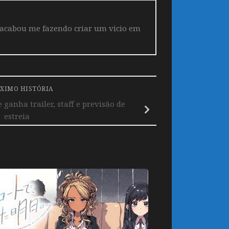
 acabou me fazendo criar um vicio em
XIMO HISTÓRIA
anha trailer, staff e previsão de
estreia