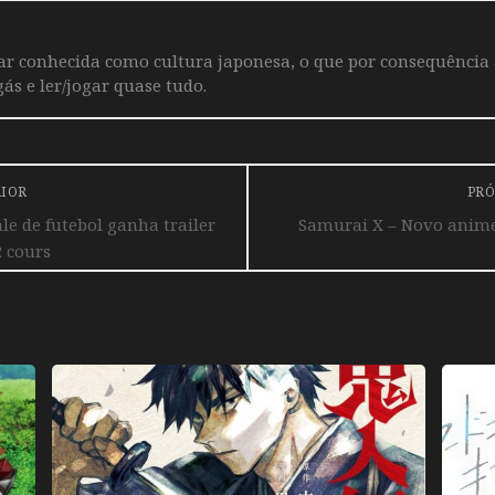
iar conhecida como cultura japonesa, o que por consequência
ás e ler/jogar quase tudo.
RIOR
PRÓ
le de futebol ganha trailer
Samurai X – Novo anime g
2 cours