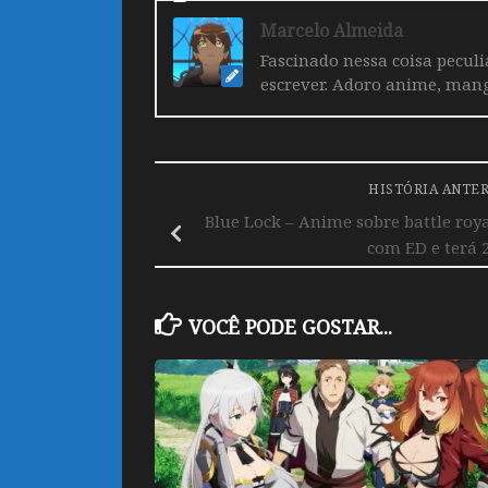
Marcelo Almeida
Fascinado nessa coisa pecul
escrever. Adoro anime, mang
HISTÓRIA ANTE
Blue Lock – Anime sobre battle roya
com ED e terá 
VOCÊ PODE GOSTAR...