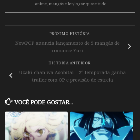
anime, mangás e ler/jogar quase tudo.
PRÓXIMO HISTÓRIA
NewPOP anuncia lançamento de 5 mangás de
romance Yuri
HISTÓRIA ANTERIOR
Uzaki-chan wa Asobitai – 2º temporada ganha
trailer com OP e previsão de estreia
VOCÊ PODE GOSTAR...